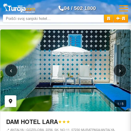
04 / 502 1800
+
‹
›
1 / 5
DAM HOTEL LARA
★★★
📍 ANTALYA | GÜZELOBA, 2256. SK. NO:11, 07230 MURATPAŞA/ANTALYA,