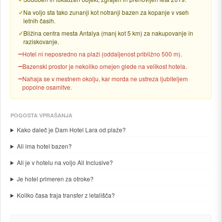
Na voljo sta tako zunanji kot notranji bazen za kopanje v vseh
letnih časih.
Bližina centra mesta Antalya (manj kot 5 km) za nakupovanje in
raziskovanje.
Hotel ni neposredno na plaži (oddaljenost približno 500 m).
Bazenski prostor je nekoliko omejen glede na velikost hotela.
Nahaja se v mestnem okolju, kar morda ne ustreza ljubiteljem
popolne osamitve.
POGOSTA VPRAŠANJA
Kako daleč je Dam Hotel Lara od plaže?
Ali ima hotel bazen?
Ali je v hotelu na voljo All Inclusive?
Je hotel primeren za otroke?
Koliko časa traja transfer z letališča?