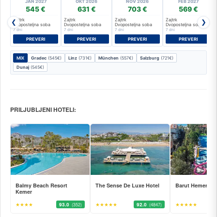
JAN 2027
OKT 2026
NOV 2026
FEB 2027
545 €
631 €
703 €
569 €
Zajtrk
Zajtrk
Zajtrk
Zajtrk
❮
❯
Dvoposteljna soba
Dvoposteljna soba
Dvoposteljna soba
Dvoposteljna soba
7 dni
7 dni
7 dni
7 dni
PREVERI
PREVERI
PREVERI
PREVERI
MIX
Gradec
(545€)
Linz
(731€)
München
(557€)
Salzburg
(721€)
Dunaj
(545€)
PRILJUBLJENI HOTELI:
Balmy Beach Resort
The Sense De Luxe Hotel
Barut Hemera
Kemer
★★★★
93.0
★★★★★
92.0
★★★★★
(352)
(4847)