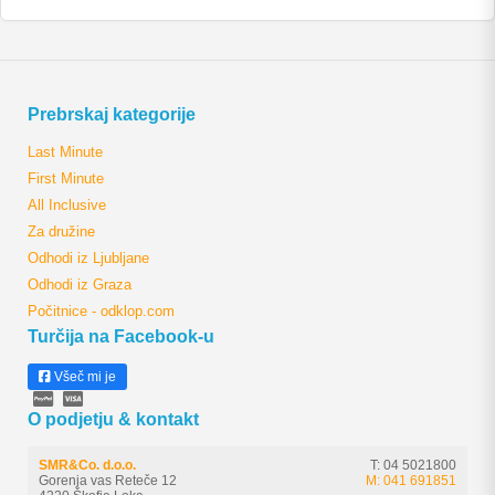
Prebrskaj kategorije
Last Minute
First Minute
All Inclusive
Za družine
Odhodi iz Ljubljane
Odhodi iz Graza
Počitnice - odklop.com
Turčija na Facebook-u
Všeč mi je
O podjetju & kontakt
SMR&Co. d.o.o.
T: 04 5021800
Gorenja vas Reteče 12
M: 041 691851