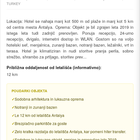
TURKEY
Lokacija: Hotel se nahaja manj kot 500 m od plaže in manj kot 5 km
od centra mesta Antalya. Oprema: Objekt je bil zgrajen leta 2019 in
istega leta tudi zadnjič prenovljen. Ponuja recepcijo, 24-urno
recepcijo, dvigalo, internetni dostop in WLAN. Gostom so na voljo
hotelski sef, menjalnica, zunanji bazen, notranji bazen, ležalniki, vrt in
terasa. Hotel je klimatiziran in nudi storitve pranja perila, sobno
strežbo, shrambo za prtljago, storitev prev...
Približna oddaljenost od letališča (informativno):
12 km
POUDARKI OBJEKTA
Sodobna arhitektura in luksuzna oprema
Notranji in zunanji bazen
Le 12 km od letališča Antalya
Brezplačno parkirišče za goste
Zelo kratka razdalja do letališča Antalya, kar pomeni hiter transfer.
Sodoben in luksuzen objekt, zgrajen in prenovljen leta 2019.