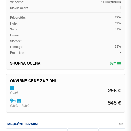
Vir ocene:
holidaycheck
Število ocen:
1
Priporočilo:
67%
Hotel:
67%
Soba:
67%
Hrana:
-
Storitev:
-
Lokacija:
83%
Prosti čas:
-
SKUPNA OCENA
67/100
OKVIRNE CENE ZA 7 DNI
296 €
(hotel)
+
545 €
(letalo + hotel)
MESEČNI TERMINI
MIX