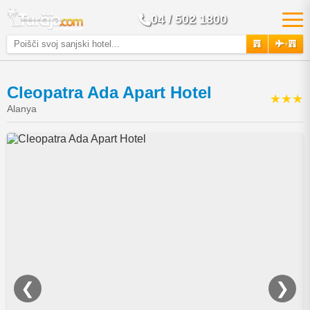
04 / 502 1800
+
Cleopatra Ada Apart Hotel
★★★
Alanya
❮
❯