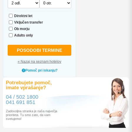
Direktni let
Vključen transfer
Ob morju
Adults only
POSODOBI TERMINE
« Nazaj na seznam hotelov
Pomoč pri iskanju?
Potrebujete pomoč,
imate vprašanje?
04 / 502 1800
041 691 851
Zadovoljna stranka je naša največja
prioriteta. Tu smo zato, da vam
svetujemo!