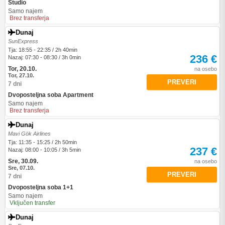
Studio
Samo najem
Brez transferja
Dunaj
SunExpress
Tja: 18:55 - 22:35 / 2h 40min
236 €
Nazaj: 07:30 - 08:30 / 3h 0min
Tor, 20.10.
na osebo
Tor, 27.10.
PREVERI
7 dni
Dvoposteljna soba Apartment
Samo najem
Brez transferja
Dunaj
Mavi Gök Airlines
Tja: 11:35 - 15:25 / 2h 50min
237 €
Nazaj: 08:00 - 10:05 / 3h 5min
Sre, 30.09.
na osebo
Sre, 07.10.
PREVERI
7 dni
Dvoposteljna soba 1+1
Samo najem
Vključen transfer
Dunaj