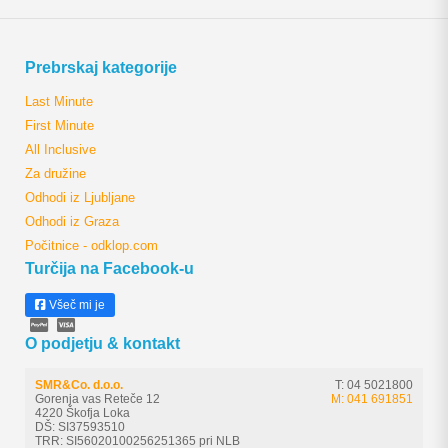
Prebrskaj kategorije
Last Minute
First Minute
All Inclusive
Za družine
Odhodi iz Ljubljane
Odhodi iz Graza
Počitnice - odklop.com
Turčija na Facebook-u
Všeč mi je
O podjetju & kontakt
SMR&Co. d.o.o.
T: 04 5021800
Gorenja vas Reteče 12
M: 041 691851
4220 Škofja Loka
DŠ: SI37593510
TRR: SI56020100256251365 pri NLB