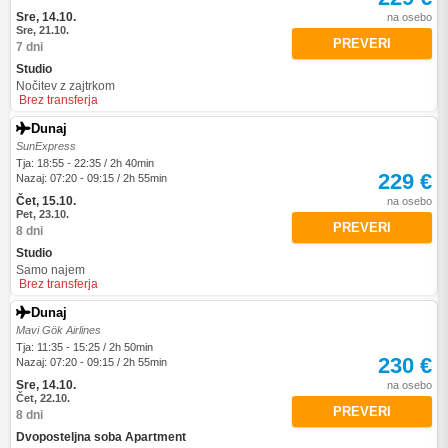
Sre, 14.10.
na osebo
Sre, 21.10.
PREVERI
7 dni
Studio
Nočitev z zajtrkom
Brez transferja
Dunaj
SunExpress
Tja: 18:55 - 22:35 / 2h 40min
229 €
Nazaj: 07:20 - 09:15 / 2h 55min
Čet, 15.10.
na osebo
Pet, 23.10.
PREVERI
8 dni
Studio
Samo najem
Brez transferja
Dunaj
Mavi Gök Airlines
Tja: 11:35 - 15:25 / 2h 50min
230 €
Nazaj: 07:20 - 09:15 / 2h 55min
Sre, 14.10.
na osebo
Čet, 22.10.
PREVERI
8 dni
Dvoposteljna soba Apartment