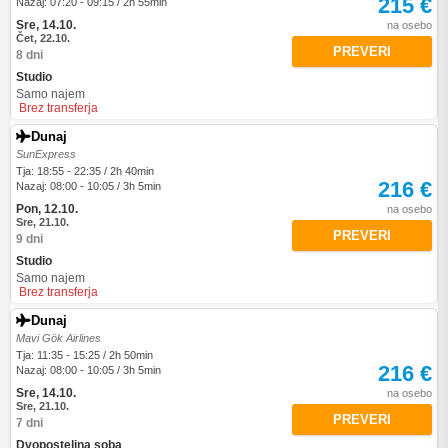
215 €
Nazaj: 07:20 - 09:15 / 2h 55min
Sre, 14.10.
na osebo
Čet, 22.10.
PREVERI
8 dni
Studio
Samo najem
Brez transferja
Dunaj
SunExpress
Tja: 18:55 - 22:35 / 2h 40min
216 €
Nazaj: 08:00 - 10:05 / 3h 5min
Pon, 12.10.
na osebo
Sre, 21.10.
PREVERI
9 dni
Studio
Samo najem
Brez transferja
Dunaj
Mavi Gök Airlines
Tja: 11:35 - 15:25 / 2h 50min
216 €
Nazaj: 08:00 - 10:05 / 3h 5min
Sre, 14.10.
na osebo
Sre, 21.10.
PREVERI
7 dni
Dvoposteljna soba