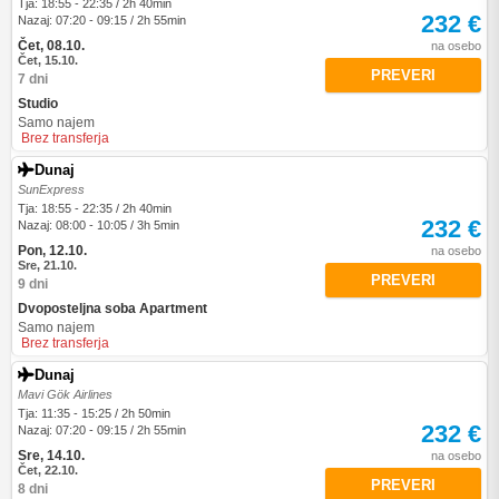
Tja: 18:55 - 22:35 / 2h 40min
232 €
Nazaj: 07:20 - 09:15 / 2h 55min
Čet, 08.10.
na osebo
Čet, 15.10.
PREVERI
7 dni
Studio
Samo najem
Brez transferja
Dunaj
SunExpress
Tja: 18:55 - 22:35 / 2h 40min
232 €
Nazaj: 08:00 - 10:05 / 3h 5min
Pon, 12.10.
na osebo
Sre, 21.10.
PREVERI
9 dni
Dvoposteljna soba Apartment
Samo najem
Brez transferja
Dunaj
Mavi Gök Airlines
Tja: 11:35 - 15:25 / 2h 50min
232 €
Nazaj: 07:20 - 09:15 / 2h 55min
Sre, 14.10.
na osebo
Čet, 22.10.
PREVERI
8 dni