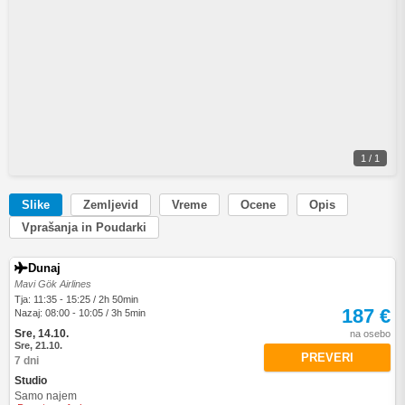
1 / 1
Slike
Zemljevid
Vreme
Ocene
Opis
Vprašanja in Poudarki
Dunaj
Mavi Gök Airlines
Tja: 11:35 - 15:25 / 2h 50min
187 €
Nazaj: 08:00 - 10:05 / 3h 5min
Sre, 14.10.
na osebo
Sre, 21.10.
PREVERI
7 dni
Studio
Samo najem