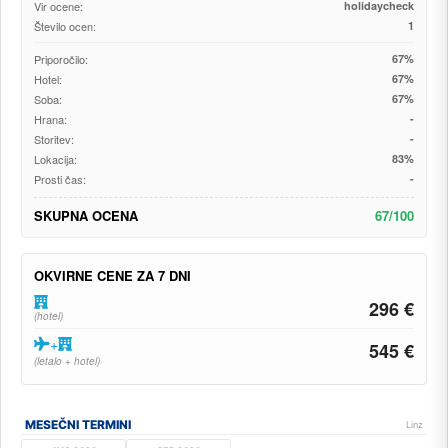
Vir ocene:
holidaycheck
Število ocen:
1
Priporočilo:
67%
Hotel:
67%
Soba:
67%
Hrana:
-
Storitev:
-
Lokacija:
83%
Prosti čas:
-
SKUPNA OCENA
67/100
OKVIRNE CENE ZA 7 DNI
296 €
(hotel)
+
545 €
(letalo + hotel)
MESEČNI TERMINI
Linz