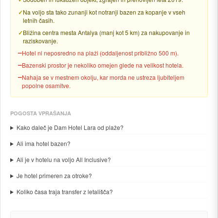
Na voljo sta tako zunanji kot notranji bazen za kopanje v vseh
letnih časih.
Bližina centra mesta Antalya (manj kot 5 km) za nakupovanje in
raziskovanje.
Hotel ni neposredno na plaži (oddaljenost približno 500 m).
Bazenski prostor je nekoliko omejen glede na velikost hotela.
Nahaja se v mestnem okolju, kar morda ne ustreza ljubiteljem
popolne osamitve.
POGOSTA VPRAŠANJA
Kako daleč je Dam Hotel Lara od plaže?
Ali ima hotel bazen?
Ali je v hotelu na voljo All Inclusive?
Je hotel primeren za otroke?
Koliko časa traja transfer z letališča?