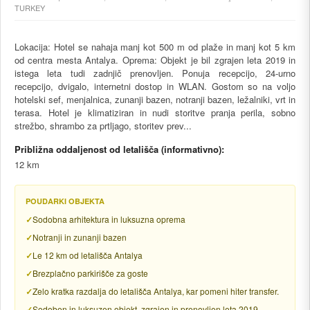
TURKEY
Lokacija: Hotel se nahaja manj kot 500 m od plaže in manj kot 5 km
od centra mesta Antalya. Oprema: Objekt je bil zgrajen leta 2019 in
istega leta tudi zadnjič prenovljen. Ponuja recepcijo, 24-urno
recepcijo, dvigalo, internetni dostop in WLAN. Gostom so na voljo
hotelski sef, menjalnica, zunanji bazen, notranji bazen, ležalniki, vrt in
terasa. Hotel je klimatiziran in nudi storitve pranja perila, sobno
strežbo, shrambo za prtljago, storitev prev...
Približna oddaljenost od letališča (informativno):
12 km
POUDARKI OBJEKTA
Sodobna arhitektura in luksuzna oprema
Notranji in zunanji bazen
Le 12 km od letališča Antalya
Brezplačno parkirišče za goste
Zelo kratka razdalja do letališča Antalya, kar pomeni hiter transfer.
Sodoben in luksuzen objekt, zgrajen in prenovljen leta 2019.