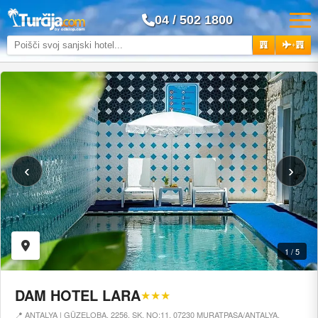
04 / 502 1800
+
‹
›
1 / 5
DAM HOTEL LARA
★★★
📍 ANTALYA | GÜZELOBA, 2256. SK. NO:11, 07230 MURATPAŞA/ANTALYA,