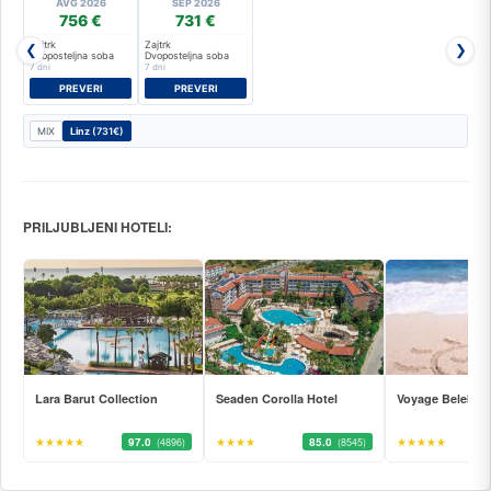
AVG 2026
SEP 2026
756 €
731 €
Zajtrk
Zajtrk
❮
❯
Dvoposteljna soba
Dvoposteljna soba
7 dni
7 dni
PREVERI
PREVERI
MIX
Linz
(731€)
PRILJUBLJENI HOTELI:
Lara Barut Collection
Seaden Corolla Hotel
Voyage Belek Go
★★★★★
97.0
★★★★
85.0
★★★★★
(4896)
(8545)