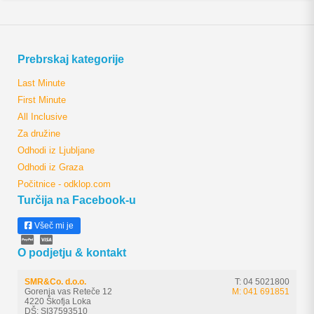
Prebrskaj kategorije
Last Minute
First Minute
All Inclusive
Za družine
Odhodi iz Ljubljane
Odhodi iz Graza
Počitnice - odklop.com
Turčija na Facebook-u
Všeč mi je
O podjetju & kontakt
SMR&Co. d.o.o.
T: 04 5021800
Gorenja vas Reteče 12
M: 041 691851
4220 Škofja Loka
DŠ: SI37593510