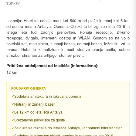
TURKEY
Lokacija: Hotel se nahaja manj kot 500 m od plaže in manj kot 5 km
od centra mesta Antalya. Oprema: Objekt je bil zgrajen leta 2019 in
istega leta tudi zadnjič prenovljen. Ponuja recepcijo, 24-urno
recepcijo, dvigalo, internetni dostop in WLAN. Gostom so na voljo
hotelski sef, menjalnica, zunanji bazen, notranji bazen, ležalniki, vrt in
terasa. Hotel je klimatiziran in nudi storitve pranja perila, sobno
strežbo, shrambo za prtljago, storitev prev...
Približna oddaljenost od letališča (informativno):
12 km
POUDARKI OBJEKTA
Sodobna arhitektura in luksuzna oprema
Notranji in zunanji bazen
Le 12 km od letališča Antalya
Brezplačno parkirišče za goste
Zelo kratka razdalja do letališča Antalya, kar pomeni hiter transfer.
Sodoben in luksuzen objekt, zgrajen in prenovljen leta 2019.