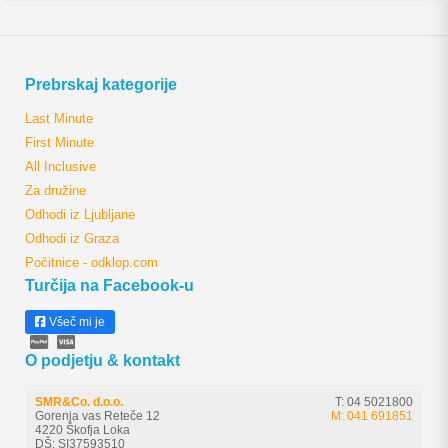
Prebrskaj kategorije
Last Minute
First Minute
All Inclusive
Za družine
Odhodi iz Ljubljane
Odhodi iz Graza
Počitnice - odklop.com
Turčija na Facebook-u
Všeč mi je
O podjetju & kontakt
SMR&Co. d.o.o.
T: 04 5021800
Gorenja vas Reteče 12
M: 041 691851
4220 Škofja Loka
DŠ: SI37593510