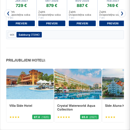
JAN 2027
OKT 2026
NOV 2026
FEB 2027
729 €
879 €
887 €
749 €
Zajtrk
Zajtrk
Zajtrk
Zajtrk
❮
❯
Dvoposteljna soba
Dvoposteljna soba
Dvoposteljna soba
Dvoposteljna soba
7 dni
7 dni
7 dni
7 dni
PREVERI
PREVERI
PREVERI
PREVERI
MIX
Salzburg
(729€)
PRILJUBLJENI HOTELI:
Villa Side Hotel
Crystal Waterworld Aqua
Side Aluna Hote
Collection
★★★★
87.0
★★★★★
85.0
★★★★
(1820)
(2327)