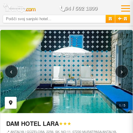
04 / 502 1800
+
‹
›
1 / 5
DAM HOTEL LARA
★★★
📍 ANTALYA | GÜZELOBA, 2256. SK. NO:11, 07230 MURATPAŞA/ANTALYA,