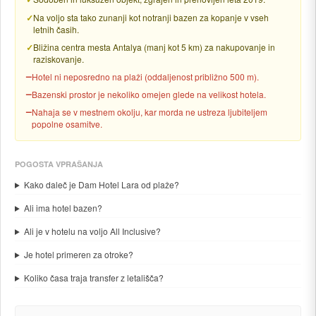
Na voljo sta tako zunanji kot notranji bazen za kopanje v vseh
letnih časih.
Bližina centra mesta Antalya (manj kot 5 km) za nakupovanje in
raziskovanje.
Hotel ni neposredno na plaži (oddaljenost približno 500 m).
Bazenski prostor je nekoliko omejen glede na velikost hotela.
Nahaja se v mestnem okolju, kar morda ne ustreza ljubiteljem
popolne osamitve.
POGOSTA VPRAŠANJA
Kako daleč je Dam Hotel Lara od plaže?
Ali ima hotel bazen?
Ali je v hotelu na voljo All Inclusive?
Je hotel primeren za otroke?
Koliko časa traja transfer z letališča?