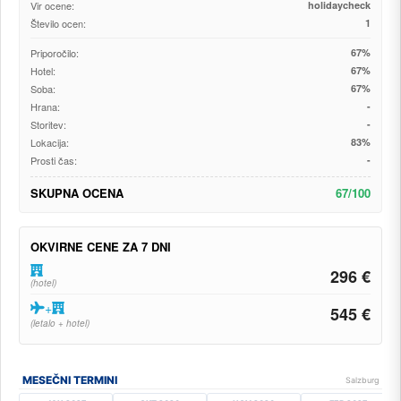
Vir ocene:
holidaycheck
Število ocen:
1
Priporočilo:
67%
Hotel:
67%
Soba:
67%
Hrana:
-
Storitev:
-
Lokacija:
83%
Prosti čas:
-
SKUPNA OCENA
67/100
OKVIRNE CENE ZA 7 DNI
296 €
(hotel)
+
545 €
(letalo + hotel)
MESEČNI TERMINI
Salzburg