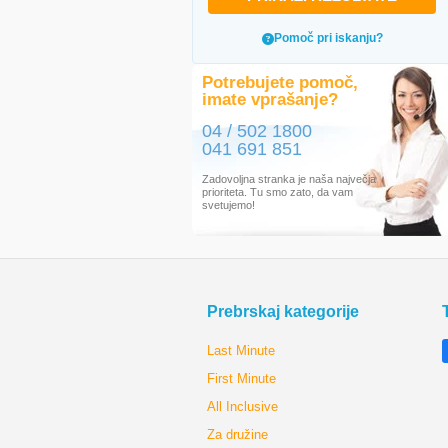
Pomoč pri iskanju?
Potrebujete pomoč,
imate vprašanje?
04 / 502 1800
041 691 851
Zadovoljna stranka je naša največja
prioriteta. Tu smo zato, da vam
svetujemo!
Prebrskaj kategorije
Last Minute
First Minute
All Inclusive
Za družine