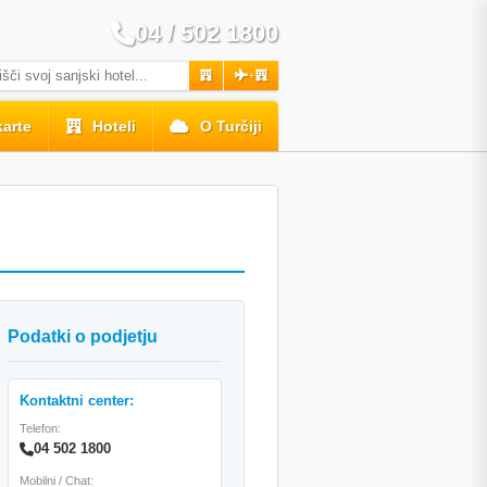
04 / 502 1800
+
karte
Hoteli
O Turčiji
Podatki o podjetju
Kontaktni center:
Telefon:
04 502 1800
Mobilni / Chat: