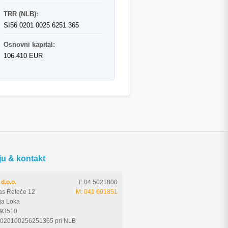
TRR (NLB):
SI56 0201 0025 6251 365
Osnovni kapital:
106.410 EUR
ju & kontakt
d.o.o.
T: 04 5021800
as Reteče 12
M: 041 691851
ja Loka
593510
6020100256251365 pri NLB