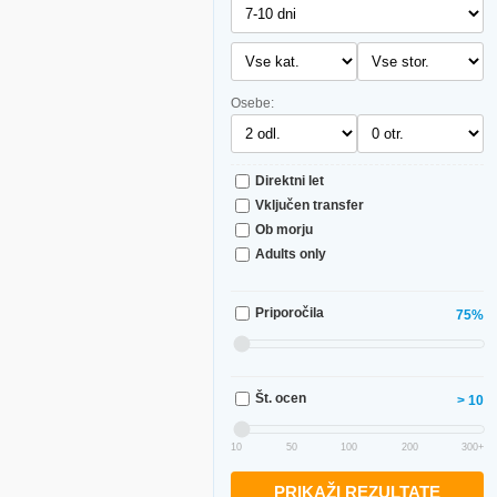
Osebe:
Direktni let
Vključen transfer
Ob morju
Adults only
Priporočila
75%
Št. ocen
> 10
10
50
100
200
300+
PRIKAŽI REZULTATE