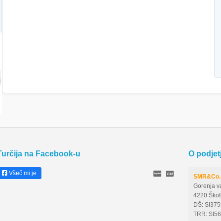
Turčija na Facebook-u
O podjet
Všeč mi je
SMR&Co. 
Gorenja v
4220 Škof
DŠ: SI37
TRR: SI5