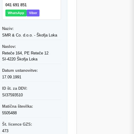
041 691 851
WhatsApp
Viber
Naziv:
SMR & Co. d.o.o. - Škofja Loka
Naslov:
Reteče 164, PE Reteče 12
SI-4220 Škofja Loka
Datum ustanovitve:
17.09.1991
ID št. za DDV:
SI37593510
Matična številka:
5505488
Št. licence GZS:
473