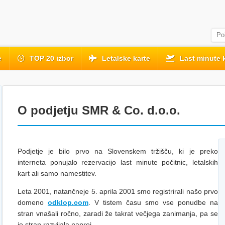
e
TOP 20 izbor
Letalske karte
Last minute 
O podjetju SMR & Co. d.o.o.
Podjetje je bilo prvo na Slovenskem tržišču, ki je preko
interneta ponujalo rezervacijo last minute počitnic, letalskih
kart ali samo namestitev.
Leta 2001, natančneje 5. aprila 2001 smo registrirali našo prvo
domeno
odklop.com
. V tistem času smo vse ponudbe na
stran vnašali ročno, zaradi že takrat večjega zanimanja, pa se
je stran razvijala naprej.