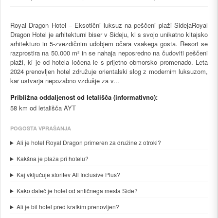
Royal Dragon Hotel – Eksotični luksuz na peščeni plaži SidejaRoyal
Dragon Hotel je arhitekturni biser v Sideju, ki s svojo unikatno kitajsko
arhitekturo in 5-zvezdičnim udobjem očara vsakega gosta. Resort se
razprostira na 50.000 m² in se nahaja neposredno na čudoviti peščeni
plaži, ki je od hotela ločena le s prijetno obmorsko promenado. Leta
2024 prenovljen hotel združuje orientalski slog z modernim luksuzom,
kar ustvarja nepozabno vzdušje za v...
Približna oddaljenost od letališča (informativno):
58 km od letališča AYT
POGOSTA VPRAŠANJA
Ali je hotel Royal Dragon primeren za družine z otroki?
Kakšna je plaža pri hotelu?
Kaj vključuje storitev All Inclusive Plus?
Kako daleč je hotel od antičnega mesta Side?
Ali je bil hotel pred kratkim prenovljen?