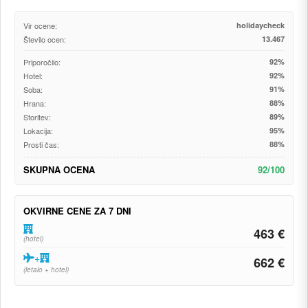
Vir ocene:
holidaycheck
Število ocen:
13.467
Priporočilo:
92%
Hotel:
92%
Soba:
91%
Hrana:
88%
Storitev:
89%
Lokacija:
95%
Prosti čas:
88%
SKUPNA OCENA
92/100
OKVIRNE CENE ZA 7 DNI
463 €
(hotel)
+
662 €
(letalo + hotel)