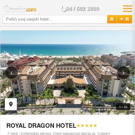
04 / 502 1800
+
‹
›
1 / 10
ROYAL DRAGON HOTEL
★★★★★
📍 SIDE | EVRENSEKI MEVKII, 07600 MANAVGAT/ANTALYA, TURKEY