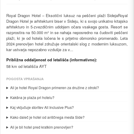
Royal Dragon Hotel – Eksotični luksuz na peščeni plaži SidejaRoyal
Dragon Hotel je arhitekturni biser v Sideju, ki s svojo unikatno kitajsko
arhitekturo in 5-zvezdičnim udobjem očara vsakega gosta. Resort se
razprostira na 50.000 m² in se nahaja neposredno na čudoviti peščeni
plaži, ki je od hotela ločena le s prijetno obmorsko promenado. Leta
2024 prenovljen hotel združuje orientalski slog z modernim luksuzom,
kar ustvarja nepozabno vzdušje za v...
Približna oddaljenost od letališča (informativno):
58 km od letališča AYT
POGOSTA VPRAŠANJA
Ali je hotel Royal Dragon primeren za družine z otroki?
Kakšna je plaža pri hotelu?
Kaj vključuje storitev All Inclusive Plus?
Kako daleč je hotel od antičnega mesta Side?
Ali je bil hotel pred kratkim prenovljen?