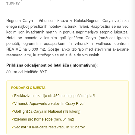
TURKEY
Regnum Carya – Vrhunec luksuza v BelekuRegnum Carya velja za
enega najbolj prestižnih hotelov na turški rivieri. Razprostira se na več
kot milijon kvadratnih metrih in ponuja neprimerljivo stopnjo luksuza.
Hotel se ponaša z lastnim golf igriščem Carya (možnost igranja
ponoči), ogromnim aquaparkom in vrhunskim wellness centrom
REVIVE na 5.000 m2. Gostje lahko izbirajo med številnimi a-la-carte
restavracijami, ki strežejo vse od sušija do vrhunskih...
Približna oddaljenost od letališča (informativno):
30 km od letališča AYT
POUDARKI OBJEKTA
Ekskluzivna lokacija ob 450 m dolgi peščeni plaži
Vrhunski Aquaworld z valovi in Crazy River
Golf igrišča Carya in National (18 lukenj)
Izjemno prostorne sobe (min. 61 m2)
Več kot 10 a-la-carte restavracij in 15 barov