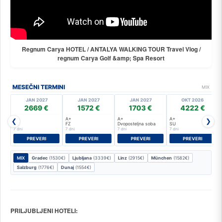
Regnum Carya HOTEL / ANTALYA WALKING TOUR Travel Vlog /
regnum Carya Golf &amp; Spa Resort
MESEČNI TERMINI
MIX
JAN 2027
JAN 2027
JAN 2027
OKT 2026
2669 €
1572 €
1703 €
4222 €
A+
A+
A+
A+
❮
❯
SU
FZ
Dvoposteljna soba
SU
7 dni
7 dni
7 dni
7 dni
PREVERI
PREVERI
PREVERI
PREVERI
MIX
Gradec
(1530€)
Ljubljana
(3339€)
Linz
(2915€)
München
(1582€)
Salzburg
(1776€)
Dunaj
(1554€)
PRILJUBLJENI HOTELI: