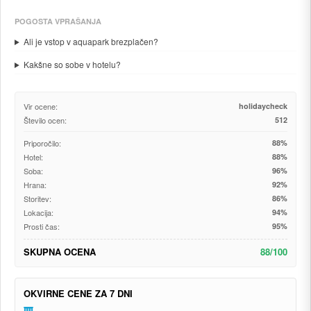
POGOSTA VPRAŠANJA
Ali je vstop v aquapark brezplačen?
Kakšne so sobe v hotelu?
Vir ocene:
holidaycheck
Število ocen:
512
Priporočilo:
88%
Hotel:
88%
Soba:
96%
Hrana:
92%
Storitev:
86%
Lokacija:
94%
Prosti čas:
95%
SKUPNA OCENA
88/100
OKVIRNE CENE ZA 7 DNI