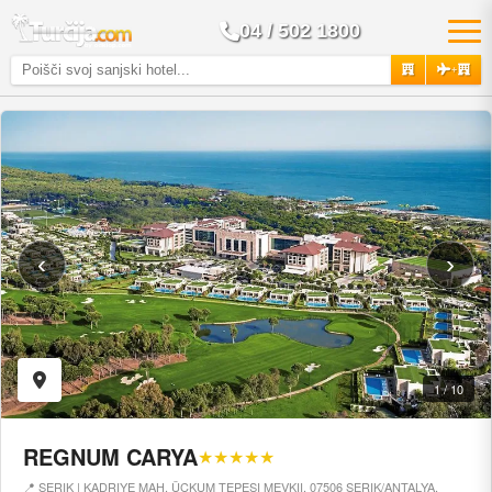
04 / 502 1800
+
‹
›
1 / 10
REGNUM CARYA
★★★★★
📍 SERIK | KADRIYE MAH. ÜÇKUM TEPESI MEVKII, 07506 SERIK/ANTALYA,