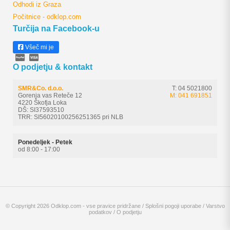
Odhodi iz Graza
Počitnice - odklop.com
Turčija na Facebook-u
Všeč mi je
O podjetju & kontakt
SMR&Co. d.o.o.
T: 04 5021800
Gorenja vas Reteče 12
M: 041 691851
4220 Škofja Loka
DŠ: SI37593510
TRR: SI56020100256251365 pri NLB
Ponedeljek - Petek
od 8:00 - 17:00
© Copyright 2026 Odklop.com - vse pravice pridržane /
Splošni pogoji uporabe
/
Varstvo
podatkov
/
O podjetju