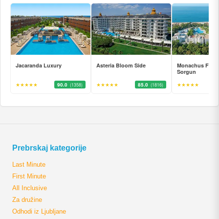
Jacaranda Luxury
Asteria Bloom Side
Monachus Famil
Sorgun
★★★★★
90.0
★★★★★
85.0
★★★★★
(1358)
(1816)
Prebrskaj kategorije
Last Minute
First Minute
All Inclusive
Za družine
Odhodi iz Ljubljane