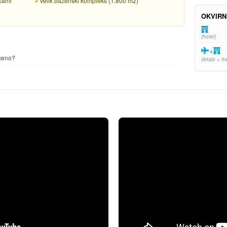
ačami
Velik bazenski kompleks (1.800 m2)
OKVIRN
(hotel)
+
 ceno?
(letalo + ho