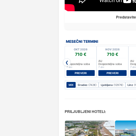
Predstavite
MESEČNI TERMINI
OKT 2026
NOV 2026
710 €
710 €
AU
AU
AU
❮
Dvoposteljna soba
Dvoposteljna soba
Dvop
7 dni
7 dni
7 dni
PREVERI
PREVERI
MIX
Gradec
(742€)
Ljubljana
(1297€)
Linz
(1
PRILJUBLJENI HOTELI: