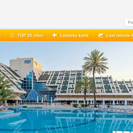
e
TOP 20 izbor
Letalske karte
Last minute 