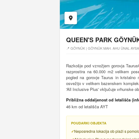
QUEEN'S PARK GÖYNÜ
📍 GÖYNÜK | GÖYNÜK MAH. AHU ÜNAL AYSAL
Razkošje pod vznožjem gorovja TaurusQ
razprostira na 60.000 m2 velikem pos
pogled na gorovje Taurus in kristalno
osvežijo v velikem bazenskem kompleksu 
'All Inclusive Plus' vključuje vrhunske ob
Približna oddaljenost od letališča (in
46 km od letališča AYT
POUDARKI OBJEKTA
Neposredna lokacija ob plaži s pomo