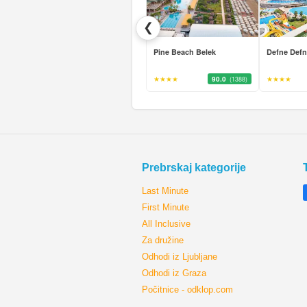
❮
Pine Beach Belek
Defne Def
★★★★
90.0
★★★★
(1388)
Prebrskaj kategorije
Last Minute
First Minute
All Inclusive
Za družine
Odhodi iz Ljubljane
Odhodi iz Graza
Počitnice - odklop.com