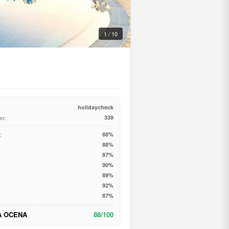
1 / 10
holidaycheck
en:
339
:
88%
88%
87%
90%
89%
92%
:
87%
A OCENA
88/100