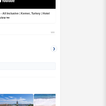
All Inclusive | Kemer, Turkey | Hotel
iew 🛏️
MIX
❯