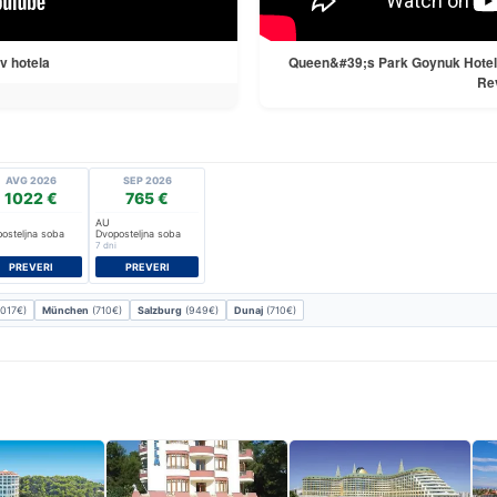
v hotela
Queen&#39;s Park Goynuk Hotel - 
Rev
AVG 2026
SEP 2026
1022 €
765 €
AU
osteljna soba
Dvoposteljna soba
7 dni
PREVERI
PREVERI
017€)
München
(710€)
Salzburg
(949€)
Dunaj
(710€)