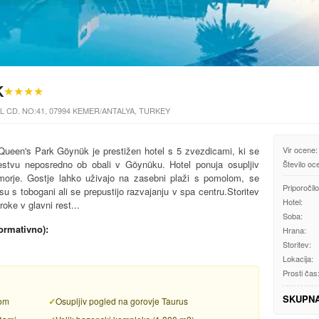
K
★★★★
 CD. NO:41, 07994 KEMER/ANTALYA, TURKEY
ueen's Park Göynük je prestižen hotel s 5 zvezdicami, ki se
Vir ocene:
estvu neposredno ob obali v Göynüku. Hotel ponuja osupljiv
Število oc
 morje. Gostje lahko uživajo na zasebni plaži s pomolom, se
Priporočilo
s tobogani ali se prepustijo razvajanju v spa centru.Storitev
Hotel:
roke v glavni rest...
Soba:
formativno):
Hrana:
Storitev:
Lokacija:
Prosti čas
SKUPN
lom
Osupljiv pogled na gorovje Taurus