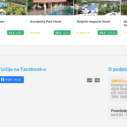
nem
Annabella Park Hotel
Delphin Imperial Hotel
Sw
To
83.0
★★★★
88.0
★★★★★
95.0
★
(920)
(341)
(12912)
Turčija na Facebook-u
O podjet
Všeč mi je
SMR&Co. 
Gorenja v
4220 Škof
DŠ: SI37
TRR: SI5
Ponedelje
od 8:00 - 