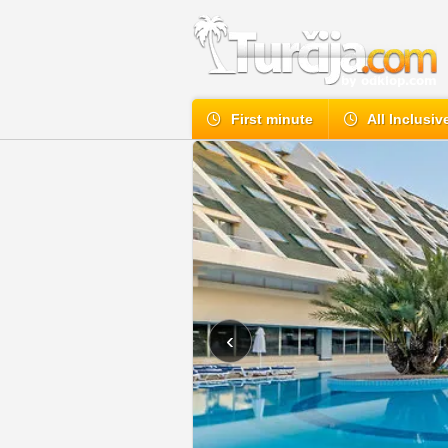
First minute
All Inclusiv
‹