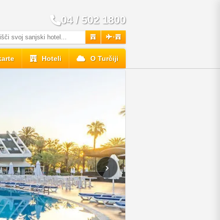
04 / 502 1800
+
karte
Hoteli
O Turčiji
›