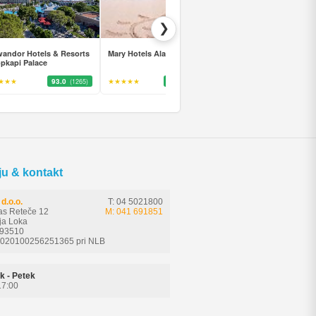
❯
andor Hotels & Resorts
Mary Hotels Alanya
Alanya Büyük Hotel
pkapi Palace
★★★
93.0
★★★★★
93.0
★★★★
82.0
(1265)
(1889)
(36
ju & kontakt
d.o.o.
T: 04 5021800
as Reteče 12
M: 041 691851
ja Loka
593510
6020100256251365 pri NLB
k - Petek
17:00