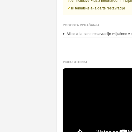
All Inclusive Plus z mednarodnimi pij
Tri tematske a-la-carte restavracije
POGOSTA VPRAŠANJA
Ali so a-la-carte restavracije vključene v
VIDEO UTRINKI