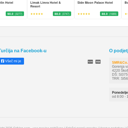
lin Hotel
Limak Limra Hotel &
Side Moon Palace Hotel
Bo
Resort
90.0
★★★★★
88.0
★★★★★
88.0
★
(3277)
(3747)
(1689)
Turčija na Facebook-u
O podjet
Všeč mi je
SMR&Co. 
Gorenja v
4220 Škof
DŠ: SI37
TRR: SI5
Ponedelje
od 8:00 - 
ght 2026 Odklop.com - vse pravice pridržane /
Splošni pogoji uporabe
/
Varstvo podatkov
/
O