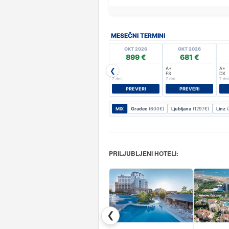
MESEČNI TERMINI
OKT 2026
OKT 2026
899 €
681 €
A+
A+
A+
❮
SU
FS
DX
7 dni
7 dni
7 dni
PREVERI
PREVERI
MIX
Gradec
(600€)
Ljubljana
(1297€)
Linz
(
PRILJUBLJENI HOTELI:
❮