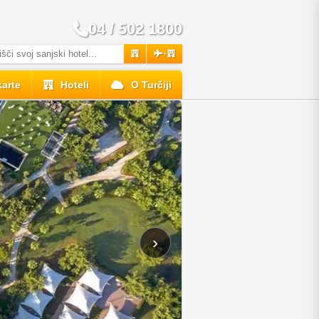
04 / 502 1800
+
karte
Hoteli
O Turčiji
›