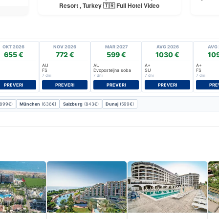
Resort , Turkey 🇹🇷 Full Hotel Video
OKT 2026
NOV 2026
MAR 2027
AVG 2026
AVG 
655 €
772 €
599 €
1030 €
109
AU
AU
A+
A+
FS
Dvoposteljna soba
SU
FS
7 dni
7 dni
7 dni
7 dni
PREVERI
PREVERI
PREVERI
PREVERI
PRE
899€)
München
(636€)
Salzburg
(843€)
Dunaj
(599€)