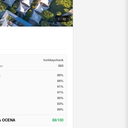
1 / 10
holidaycheck
en:
883
:
88%
88%
91%
91%
90%
83%
:
89%
A OCENA
88/100