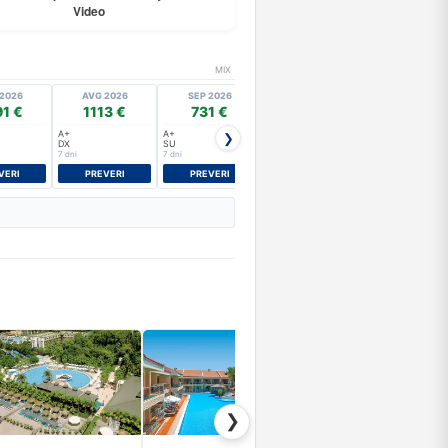
Video
MIX
2026
AVG 2026
SEP 2026
SEP 2026
SEP 2026
1 €
1113 €
731 €
1012 €
779 €
A+
A+
A+
A+
❯
DX
SU
FS
DX
7 dni
7 dni
7 dni
7 dni
VERI
PREVERI
PREVERI
PREVERI
PREVERI
❯