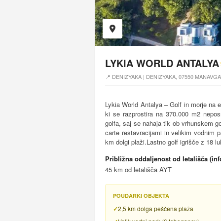
LYKIA WORLD ANTALYA
📍 DENIZYAKA | DENIZYAKA, 07550 MANAVG
Lykia World Antalya – Golf in morje na
ki se razprostira na 370.000 m2 neposre
golfa, saj se nahaja tik ob vrhunskem gol
carte restavracijami in velikim vodnim
km dolgi plaži.Lastno golf igrišče z 18 lu
Približna oddaljenost od letališča (in
45 km od letališča AYT
POUDARKI OBJEKTA
2,5 km dolga peščena plaža