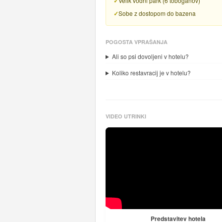
Velik vodni park (6 toboganov)
Sobe z dostopom do bazena
POGOSTA VPRAŠANJA
Ali so psi dovoljeni v hotelu?
Koliko restavracij je v hotelu?
VIDEO UTRINKI
Predstavitev hotela