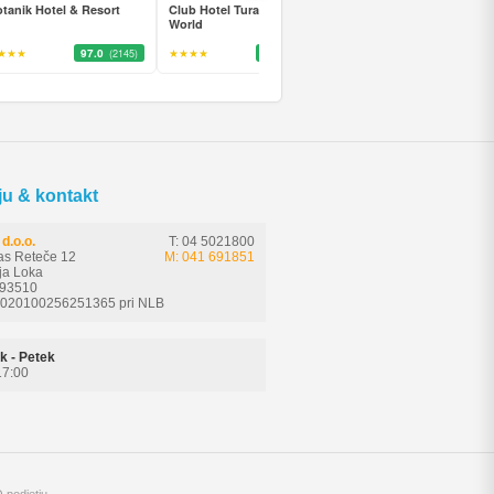
tanik Hotel & Resort
Club Hotel Turan Prince
Arycanda Kirman Premi
World
★★★
97.0
★★★★
92.0
★★★★★
97.0
(2145)
(2783)
(895
ju & kontakt
d.o.o.
T: 04 5021800
as Reteče 12
M: 041 691851
ja Loka
593510
6020100256251365 pri NLB
k - Petek
17:00
 podjetju