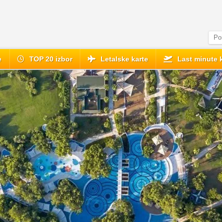
e
TOP 20 izbor
Letalske karte
Last minute 