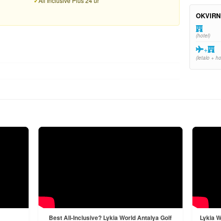
All Inclusive Plus 24 ur
OKVIRN
(hotel)
+
(letalo + ho
Best All-Inclusive? Lykia World Antalya Golf
Lykia W