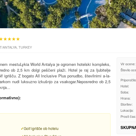
★★★★★
AT/ANTALYA, TURKEY
 enem mestuLykia World Antalya je ogromen hotelski kompleks,
Vir ocene:
dno ob 2,5 km dolgi peščeni plaži. Hotel je raj za ljubitelje
Število oc
f igrišču. Z bogato All Inclusive Plus ponudbo, številnimi a-la-
Priporočilo
 parkom nudi luksuzno izkušnjo za vsakogar.Neposredno ob 2,5
Hotel:
knja...
Soba:
formativno):
Hrana:
Storitev:
Lokacija:
Prosti čas
SKUPN
Golf igrišče ob hotelu