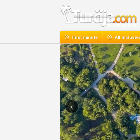
First minute
All Inclusiv
‹