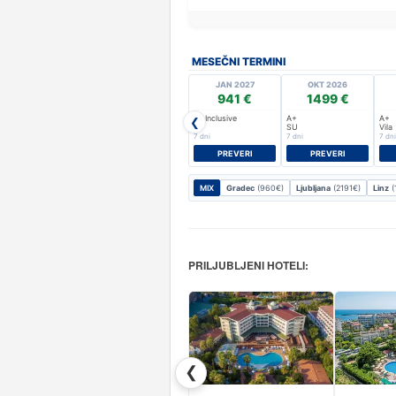
MESEČNI TERMINI
JAN 2027
OKT 2026
941 €
1499 €
All Inclusive
A+
A+
❮
FS
SU
Vila
7 dni
7 dni
7 dni
PREVERI
PREVERI
MIX
Gradec
(960€)
Ljubljana
(2191€)
Linz
(
PRILJUBLJENI HOTELI:
❮