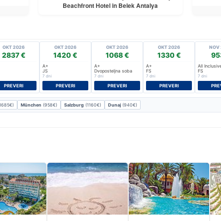
Beachfront Hotel in Belek Antalya
OKT 2026
OKT 2026
OKT 2026
OKT 2026
NOV 
2837 €
1420 €
1068 €
1330 €
95
A+
A+
A+
All Inclusiv
JS
Dvoposteljna soba
FS
FS
7 dni
7 dni
7 dni
7 dni
PREVERI
PREVERI
PREVERI
PREVERI
PRE
1685€)
München
(958€)
Salzburg
(1160€)
Dunaj
(940€)