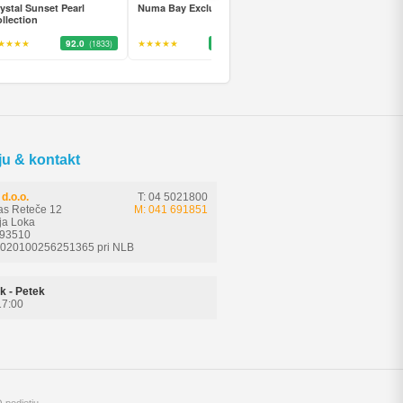
ystal Sunset Pearl
Numa Bay Exclusive Hotel
Club Paradiso Hotel &
llection
Resort
★★★★
92.0
★★★★★
92.0
★★★★
83.0
(1833)
(1602)
(137
ju & kontakt
d.o.o.
T: 04 5021800
as Reteče 12
M: 041 691851
ja Loka
593510
6020100256251365 pri NLB
k - Petek
17:00
 podjetju