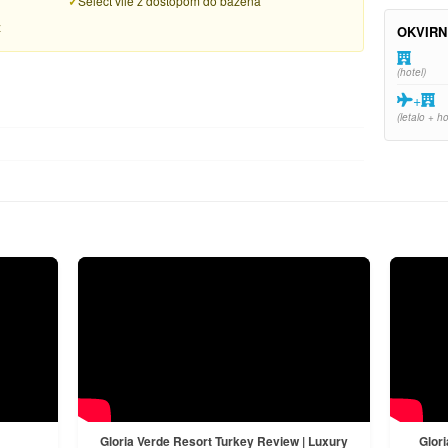
Select vile z dostopom do bazena
ž
OKVIRN
(hotel)
+
(letalo + ho
Gloria Verde Resort Turkey Review | Luxury
Glori