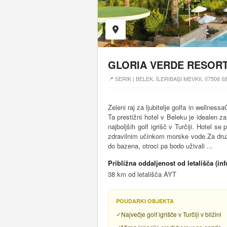
GLORIA VERDE RESOR
📍 SERIK | BELEK, İLERIBAŞI MEVKII, 07506
Zeleni raj za ljubitelje golfa in wellnes
Ta prestižni hotel v Beleku je idealen za
najboljših golf igrišč v Turčiji. Hotel 
zdravilnim učinkom morske vode.Za druž
do bazena, otroci pa bodo uživali ...
Približna oddaljenost od letališča (in
38 km od letališča AYT
POUDARKI OBJEKTA
Največje golf igrišče v Turčiji v bližini