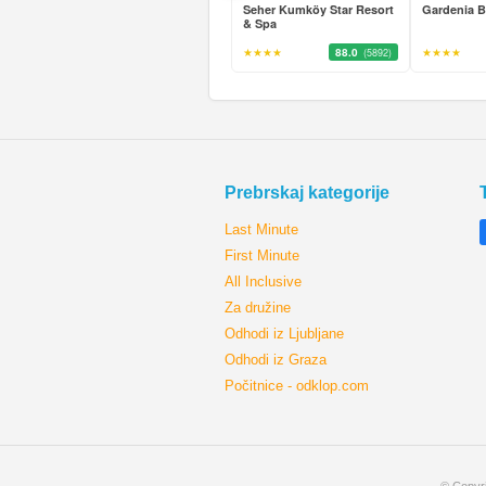
Seher Kumköy Star Resort
Gardenia 
& Spa
★★★★
88.0
★★★★
(5892)
Prebrskaj kategorije
Last Minute
First Minute
All Inclusive
Za družine
Odhodi iz Ljubljane
Odhodi iz Graza
Počitnice - odklop.com
© Copyri