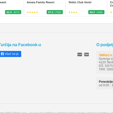
Beach
Amara Family Resort
Yetkin Club Hotel
Cr
Co
92.0
★★★★★
87.0
★★★★
95.0
★
(5074)
(7525)
(4462)
Turčija na Facebook-u
O podjet
Všeč mi je
SMR&Co. 
Gorenja v
4220 Škof
DŠ: SI37
TRR: SI5
Ponedelje
od 8:00 - 
ght 2026 Odklop.com - vse pravice pridržane /
Splošni pogoji uporabe
/
Varstvo podatkov
/
O