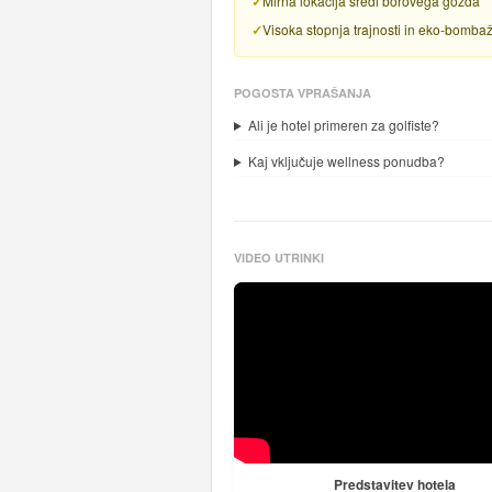
Mirna lokacija sredi borovega gozda
Visoka stopnja trajnosti in eko-bomba
POGOSTA VPRAŠANJA
Ali je hotel primeren za golfiste?
Kaj vključuje wellness ponudba?
VIDEO UTRINKI
Predstavitev hotela