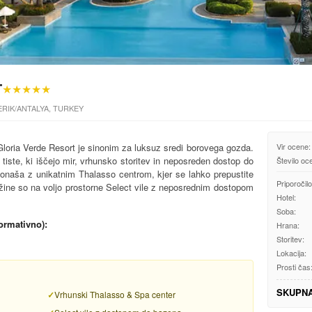
T
★★★★★
 SERIK/ANTALYA, TURKEY
saGloria Verde Resort je sinonim za luksuz sredi borovega gozda.
Vir ocene:
 tiste, ki iščejo mir, vrhunsko storitev in neposreden dostop do
Število oc
se ponaša z unikatnim Thalasso centrom, kjer se lahko prepustite
Priporočilo
ine so na voljo prostorne Select vile z neposrednim dostopom
Hotel:
Soba:
formativno):
Hrana:
Storitev:
Lokacija:
Prosti čas
SKUPN
Vrhunski Thalasso & Spa center