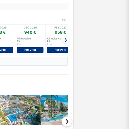
MIX
2026
DEC 2026
FEB 2027
MAR 2027
AVG 2026
3 €
940 €
958 €
1213 €
2256 €
e
All Inclusive
All Inclusive
All Inclusive
A+
❯
FS
FS
FS
SU
7 dni
7 dni
7 dni
7 dni
VERI
PREVERI
PREVERI
PREVERI
PREVERI
❯