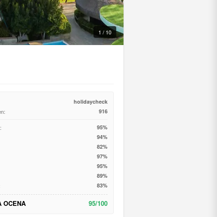
1 / 10
holidaycheck
en:
916
:
95%
94%
82%
97%
95%
89%
:
83%
A OCENA
95/100