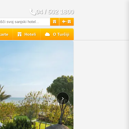
04 / 502 1800
+
karte
Hoteli
O Turčiji
›