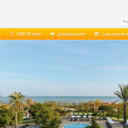
e
TOP 20 izbor
Letalske karte
Last minute 