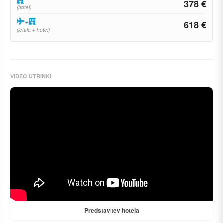
378 €
(hotel)
+
618 €
(letalo + hotel)
VIDEO UTRINKI
Predstavitev hotela