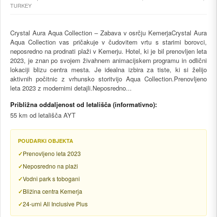
TURKEY
Crystal Aura Aqua Collection – Zabava v osrčju KemerjaCrystal Aura
Aqua Collection vas pričakuje v čudovitem vrtu s starimi borovci,
neposredno na prodnati plaži v Kemerju. Hotel, ki je bil prenovljen leta
2023, je znan po svojem živahnem animacijskem programu in odlični
lokaciji blizu centra mesta. Je idealna izbira za tiste, ki si želijo
aktivnih počitnic z vrhunsko storitvijo Aqua Collection.Prenovljeno
leta 2023 z modernimi detajli.Neposredno...
Približna oddaljenost od letališča (informativno):
55 km od letališča AYT
POUDARKI OBJEKTA
Prenovljeno leta 2023
Neposredno na plaži
Vodni park s tobogani
Bližina centra Kemerja
24-urni All Inclusive Plus