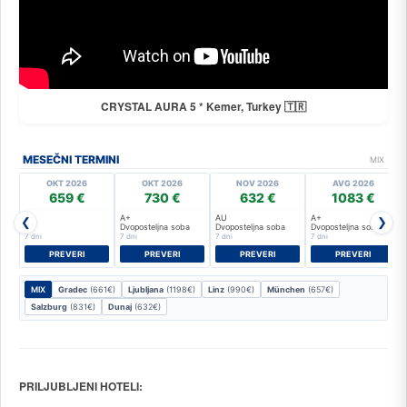
CRYSTAL AURA 5 * Kemer, Turkey 🇹🇷
MESEČNI TERMINI
MIX
OKT 2026
OKT 2026
NOV 2026
AVG 2026
659 €
730 €
632 €
1083 €
A+
A+
AU
A+
❮
❯
FZ
Dvoposteljna soba
Dvoposteljna soba
Dvoposteljna soba
7 dni
7 dni
7 dni
7 dni
PREVERI
PREVERI
PREVERI
PREVERI
MIX
Gradec
(661€)
Ljubljana
(1198€)
Linz
(990€)
München
(657€)
Salzburg
(831€)
Dunaj
(632€)
PRILJUBLJENI HOTELI: