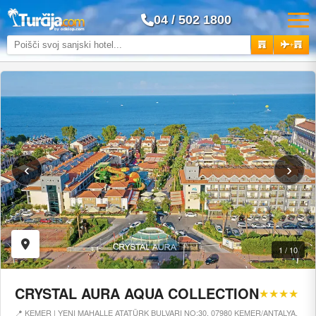
04 / 502 1800
+
‹
›
1 / 10
CRYSTAL AURA AQUA COLLECTION
★★★★
📍 KEMER | YENI MAHALLE ATATÜRK BULVARI NO:30, 07980 KEMER/ANTALYA,