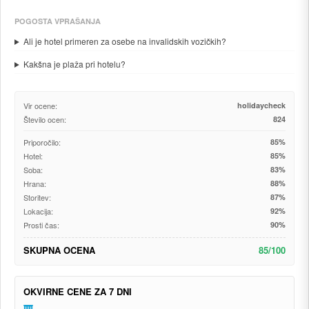
POGOSTA VPRAŠANJA
Ali je hotel primeren za osebe na invalidskih vozičkih?
Kakšna je plaža pri hotelu?
Vir ocene:
holidaycheck
Število ocen:
824
Priporočilo:
85%
Hotel:
85%
Soba:
83%
Hrana:
88%
Storitev:
87%
Lokacija:
92%
Prosti čas:
90%
SKUPNA OCENA
85/100
OKVIRNE CENE ZA 7 DNI