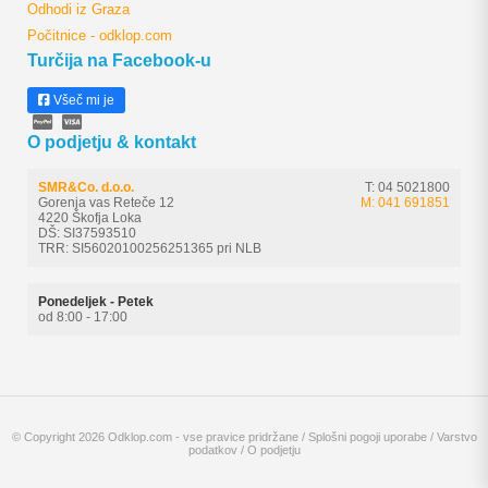
Odhodi iz Graza
Počitnice - odklop.com
Turčija na Facebook-u
Všeč mi je
O podjetju & kontakt
SMR&Co. d.o.o.
T: 04 5021800
Gorenja vas Reteče 12
M: 041 691851
4220 Škofja Loka
DŠ: SI37593510
TRR: SI56020100256251365 pri NLB
Ponedeljek - Petek
od 8:00 - 17:00
© Copyright 2026 Odklop.com - vse pravice pridržane /
Splošni pogoji uporabe
/
Varstvo
podatkov
/
O podjetju