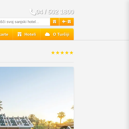
04 / 502 1800
+
karte
Hoteli
O Turčiji
★★★★★