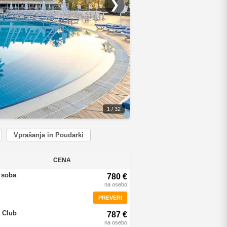
❯
1 / 32
Vprašanja in Poudarki
CENA
 soba
780 €
na osebo
PREVERI
 Club
787 €
na osebo