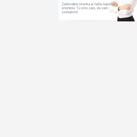
Zadovoljna stranka je naša največja
prioriteta. Tu smo zato, da vam
svetujemo!