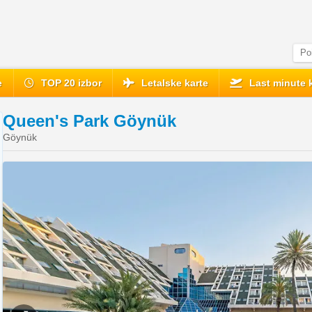
e
TOP 20 izbor
Letalske karte
Last minute 
Queen's Park Göynük
Göynük