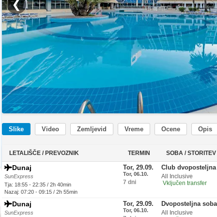
❮
Slike
Video
Zemljevid
Vreme
Ocene
Opis
LETALIŠČE / PREVOZNIK
TERMIN
SOBA / STORITEV
Dunaj
Tor, 29.09.
Club dvoposteljna
Tor, 06.10.
All Inclusive
SunExpress
7 dni
Vključen transfer
Tja: 18:55 - 22:35 / 2h 40min
Nazaj: 07:20 - 09:15 / 2h 55min
Dunaj
Tor, 29.09.
Dvoposteljna soba
Tor, 06.10.
All Inclusive
SunExpress