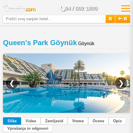
04 / 502 1800
+
Queen's Park Göynük
Göynük
❮
❯
Slike
Video
Zemljevid
Vreme
Ocene
Opis
Vprašanja in odgovori