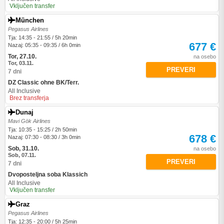
Vključen transfer
München
Pegasus Airlines
Tja: 14:35 - 21:55 / 5h 20min
677 €
Nazaj: 05:35 - 09:35 / 6h 0min
Tor, 27.10.
na osebo
Tor, 03.11.
PREVERI
7 dni
DZ Classic ohne BK/Terr.
All Inclusive
Brez transferja
Dunaj
Mavi Gök Airlines
Tja: 10:35 - 15:25 / 2h 50min
678 €
Nazaj: 07:30 - 08:30 / 3h 0min
Sob, 31.10.
na osebo
Sob, 07.11.
PREVERI
7 dni
Dvoposteljna soba Klassich
All Inclusive
Vključen transfer
Graz
Pegasus Airlines
Tja: 12:35 - 20:00 / 5h 25min