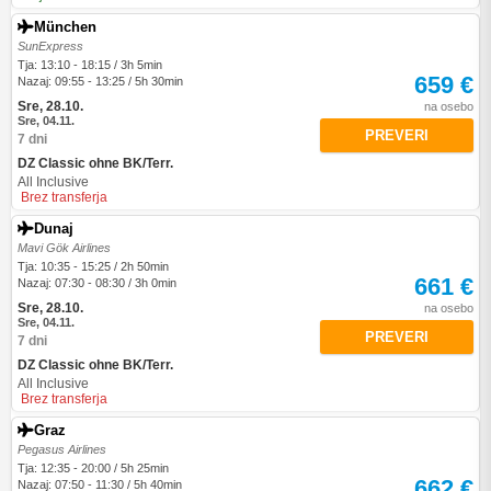
München
SunExpress
Tja: 13:10 - 18:15 / 3h 5min
659 €
Nazaj: 09:55 - 13:25 / 5h 30min
Sre, 28.10.
na osebo
Sre, 04.11.
PREVERI
7 dni
DZ Classic ohne BK/Terr.
All Inclusive
Brez transferja
Dunaj
Mavi Gök Airlines
Tja: 10:35 - 15:25 / 2h 50min
661 €
Nazaj: 07:30 - 08:30 / 3h 0min
Sre, 28.10.
na osebo
Sre, 04.11.
PREVERI
7 dni
DZ Classic ohne BK/Terr.
All Inclusive
Brez transferja
Graz
Pegasus Airlines
Tja: 12:35 - 20:00 / 5h 25min
662 €
Nazaj: 07:50 - 11:30 / 5h 40min