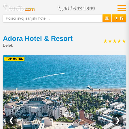
04 / 502 1800
+
Adora Hotel & Resort
★★★★★
Belek
TOP HOTEL
❮
❯