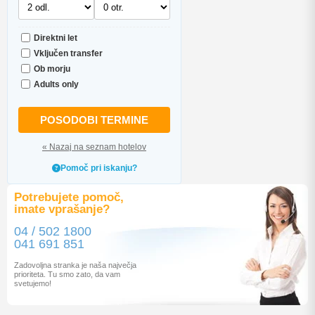
Direktni let
Vključen transfer
Ob morju
Adults only
POSODOBI TERMINE
« Nazaj na seznam hotelov
Pomoč pri iskanju?
Potrebujete pomoč,
imate vprašanje?
04 / 502 1800
041 691 851
Zadovoljna stranka je naša največja
prioriteta. Tu smo zato, da vam
svetujemo!