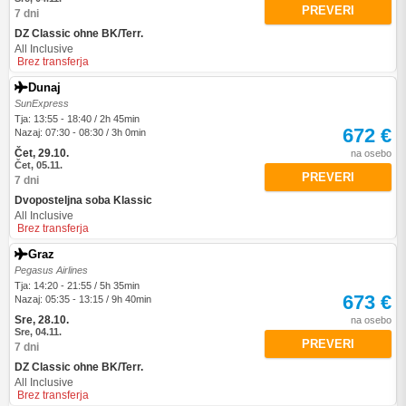
PREVERI
7 dni
DZ Classic ohne BK/Terr.
All Inclusive
Brez transferja
Dunaj
SunExpress
Tja: 13:55 - 18:40 / 2h 45min
672 €
Nazaj: 07:30 - 08:30 / 3h 0min
Čet, 29.10.
na osebo
Čet, 05.11.
PREVERI
7 dni
Dvoposteljna soba Klassic
All Inclusive
Brez transferja
Graz
Pegasus Airlines
Tja: 14:20 - 21:55 / 5h 35min
673 €
Nazaj: 05:35 - 13:15 / 9h 40min
Sre, 28.10.
na osebo
Sre, 04.11.
PREVERI
7 dni
DZ Classic ohne BK/Terr.
All Inclusive
Brez transferja