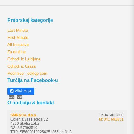
Prebrskaj kategorije
Last Minute
First Minute
All Inclusive
Za družine
Odhodi iz Ljubljane
Odhodi iz Graza
Počitnice - odklop.com
Turčija na Facebook-u
Všeč mi je
O podjetju & kontakt
SMR&Co. d.o.o.
T: 04 5021800
Gorenja vas Reteče 12
M: 041 691851
4220 Škofja Loka
DŠ: SI37593510
TRR: SI56020100256251365 pri NLB