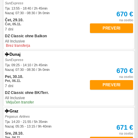
SunExpress
Tja: 13:55 - 18:40 / 2h 45min
670 €
Nazaj: 07:30 - 08:30 / 3h 0min
Čet, 29.10.
na osebo
Čet, 05.11.
PREVERI
7 dni
DZ Classic ohne Balkon
All Inclusive
Brez transferja
Dunaj
SunExpress
Tja: 09:25 - 14:10 / 2h 45min
670 €
Nazaj: 07:30 - 08:30 / 3h 0min
Pet, 30.10.
na osebo
Pet, 06.11.
PREVERI
7 dni
DZ Classic ohne BK/Terr.
All Inclusive
Vključen transfer
Graz
Pegasus Airlines
Tja: 14:20 - 21:55 / 5h 35min
671 €
Nazaj: 05:35 - 13:15 / 9h 40min
Sre, 28.10.
na osebo
Sre, 04.11.