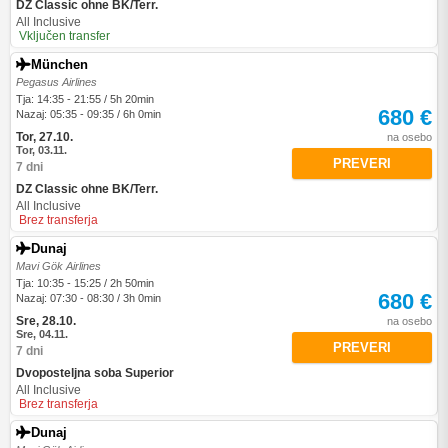
DZ Classic ohne BK/Terr.
All Inclusive
Vključen transfer
München
Pegasus Airlines
Tja: 14:35 - 21:55 / 5h 20min
680 €
Nazaj: 05:35 - 09:35 / 6h 0min
Tor, 27.10.
na osebo
Tor, 03.11.
PREVERI
7 dni
DZ Classic ohne BK/Terr.
All Inclusive
Brez transferja
Dunaj
Mavi Gök Airlines
Tja: 10:35 - 15:25 / 2h 50min
680 €
Nazaj: 07:30 - 08:30 / 3h 0min
Sre, 28.10.
na osebo
Sre, 04.11.
PREVERI
7 dni
Dvoposteljna soba Superior
All Inclusive
Brez transferja
Dunaj