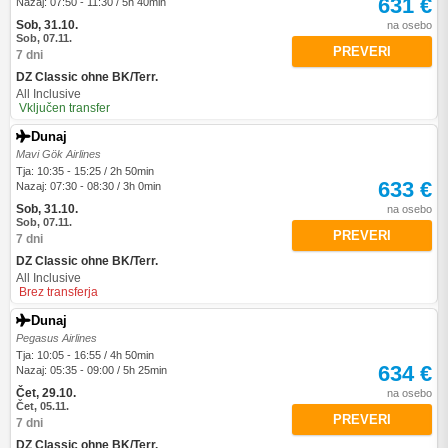
631 €
Nazaj: 07:50 - 11:30 / 5h 40min
Sob, 31.10.
na osebo
Sob, 07.11.
PREVERI
7 dni
DZ Classic ohne BK/Terr.
All Inclusive
Vključen transfer
Dunaj
Mavi Gök Airlines
Tja: 10:35 - 15:25 / 2h 50min
633 €
Nazaj: 07:30 - 08:30 / 3h 0min
Sob, 31.10.
na osebo
Sob, 07.11.
PREVERI
7 dni
DZ Classic ohne BK/Terr.
All Inclusive
Brez transferja
Dunaj
Pegasus Airlines
Tja: 10:05 - 16:55 / 4h 50min
634 €
Nazaj: 05:35 - 09:00 / 5h 25min
Čet, 29.10.
na osebo
Čet, 05.11.
PREVERI
7 dni
DZ Classic ohne BK/Terr.