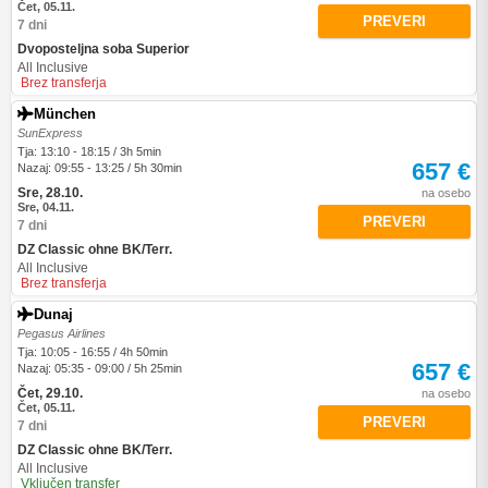
Čet, 05.11.
PREVERI
7 dni
Dvoposteljna soba Superior
All Inclusive
Brez transferja
München
SunExpress
Tja: 13:10 - 18:15 / 3h 5min
657 €
Nazaj: 09:55 - 13:25 / 5h 30min
Sre, 28.10.
na osebo
Sre, 04.11.
PREVERI
7 dni
DZ Classic ohne BK/Terr.
All Inclusive
Brez transferja
Dunaj
Pegasus Airlines
Tja: 10:05 - 16:55 / 4h 50min
657 €
Nazaj: 05:35 - 09:00 / 5h 25min
Čet, 29.10.
na osebo
Čet, 05.11.
PREVERI
7 dni
DZ Classic ohne BK/Terr.
All Inclusive
Vključen transfer