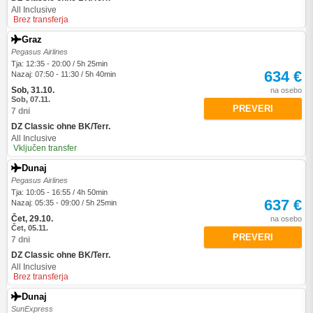
All Inclusive
Brez transferja
Graz
Pegasus Airlines
Tja: 12:35 - 20:00 / 5h 25min
634 €
Nazaj: 07:50 - 11:30 / 5h 40min
Sob, 31.10.
na osebo
Sob, 07.11.
PREVERI
7 dni
DZ Classic ohne BK/Terr.
All Inclusive
Vključen transfer
Dunaj
Pegasus Airlines
Tja: 10:05 - 16:55 / 4h 50min
637 €
Nazaj: 05:35 - 09:00 / 5h 25min
Čet, 29.10.
na osebo
Čet, 05.11.
PREVERI
7 dni
DZ Classic ohne BK/Terr.
All Inclusive
Brez transferja
Dunaj
SunExpress